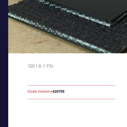
120 I 8-1 FN
Code Celmire
420755