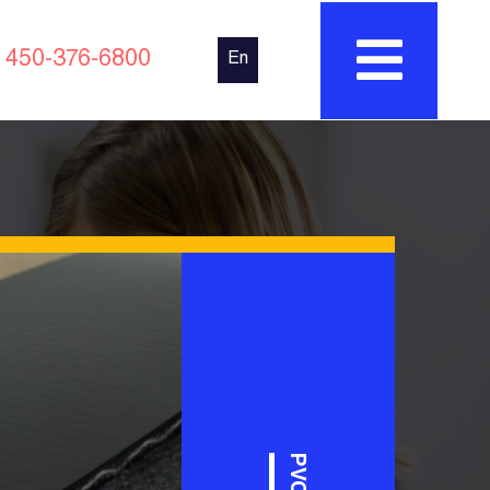
450-376-6800
En
PVC