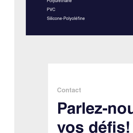
Polyuréthane
PVC
Silicone-Polyoléfine
Contact
Parlez-no
vos défis!